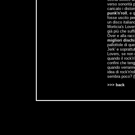
verso sonorità p
caricato i distor
punk'n'roll
, e 
fosse uscito pe
un disco italiano
Morticia's Love
già più che suff
Over e alla racc
migliori disch
pallottole di que
Jerk' e soprattu
Lovers, se non d
quando il rock'n
confini che teng
quando verranno 
idea di rock'n'ro
sembra poco? (L
>>> back